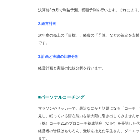
決算前3カ月で利益予測、税額予測を行います。それにより
2.経営計画
次年度の売上の「目標」、経費の「予算」などの策定を支援
です。
3.計画と実績の比較分析
経営計画と実績の比較分析を行います。
■パーソナルコーチング
マラソンやサッカーで、最近なにかと話題になる「コーチ」
見し、眠っている潜在能力を最大限に引き出してみませんか
（株）コーチ21のプロコーチ養成講座（CTP）を受講した
経営者の皆様はもちろん、受験を控えた学生さん、ダイエッ
ます。