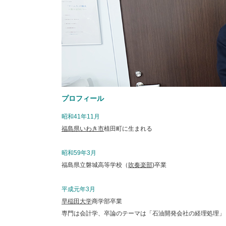
プロフィール
昭和41年11月
福島県いわき市
植田町に生まれる
昭和59年3月
福島県立磐城高等学校（
吹奏楽部
)卒業
平成元年3月
早稲田大学
商学部卒業
専門は会計学、卒論のテーマは「石油開発会社の経理処理」