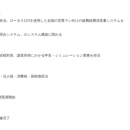
社
担当。ロータス123を使用した全国の営業マン向けの旅費経費清算書システムを
照合システム」のシステム構築に関わる
続税対策、譲渡所得にかかる申告・シミュレーション業務を担当
・法人税・消費税・国税徴収法
期受講開始
修完了