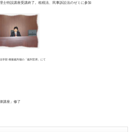
理士特設講座受講終了。租税法、民事訴訟法のゼミに参加
法学部 模擬裁判場の「裁判官席」にて
法律講座」修了