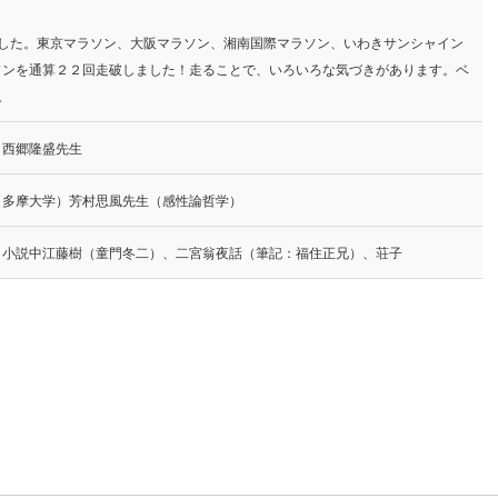
。
ました。東京マラソン、大阪マラソン、湘南国際マラソン、いわきサンシャイン
ソンを通算２２回走破しました！走ることで、いろいろな気づきがあります。ベ
。
、西郷隆盛先生
（多摩大学）芳村思風先生（感性論哲学）
、小説中江藤樹（童門冬二）、二宮翁夜話（筆記：福住正兄）、荘子