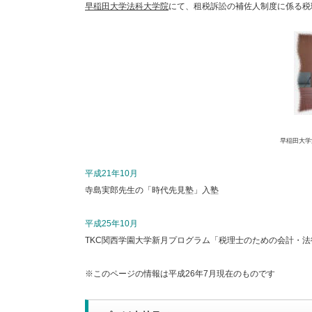
早稲田大学法科大学院
にて、租税訴訟の補佐人制度に係る税
早稲田大学
平成21年10月
寺島実郎先生の「時代先見塾」入塾
平成25年10月
TKC関西学園大学新月プログラム「税理士のための会計・
※このページの情報は平成26年7月現在のものです