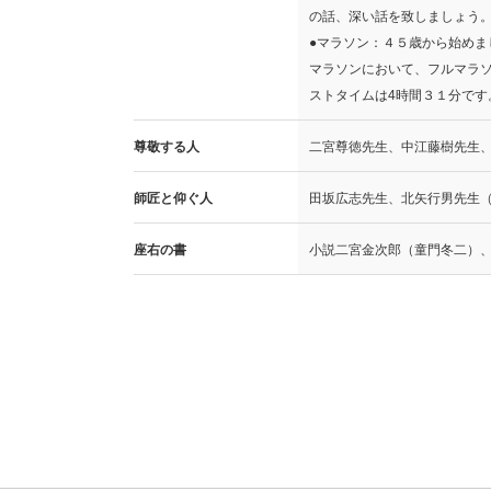
の話、深い話を致しましょう
●マラソン：４５歳から始め
マラソンにおいて、フルマラ
ストタイムは4時間３１分です
尊敬する人
二宮尊徳先生、中江藤樹先生
師匠と仰ぐ人
田坂広志先生、北矢行男先生
座右の書
小説二宮金次郎（童門冬二）