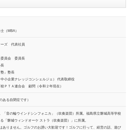
士（MBA）
ナーズ 代表社員
進委員会 委員長
塾長
者塾」塾長
中小企業ナレッジコンシェルジェ） 代表取締役
育校ＰＴＡ連合会 顧問（令和２年現在）
のある自閉症です）
と。「音の輪ウインドシンフォニカ」（吹奏楽団）所属。福島県立磐城高等学校
れる「磐城ウィンドオーケ ストラ（吹奏楽団）」に所属。
デはありません。ゴルフのお誘い大歓迎です！ゴルフに行って、経営の話、遊び