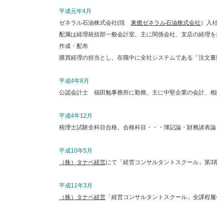
平成元年4月
ゼネラル石油株式会社(現
東燃ゼネラル石油株式会社
）入
配属は経理統括部一般会計室。主に関係会社、支店の経理を
作成・配布
購買経理の担当とし、在職中に全社システムである「注文書
平成4年8月
公認会計士 福田勉事務所に勤務。主に中堅企業の会計、相
平成4年12月
税理士試験全科目合格。合格科目・・・簿記論・財務諸表論
平成10年5月
（株）タナベ経営
にて「経営コンサルタントスクール」第3
平成11年3月
（株）タナベ経営
「経営コンサルタントスクール」全課程履