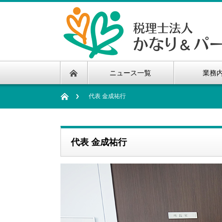
ニュース一覧
業務
代表 金成祐行
代表 金成祐行