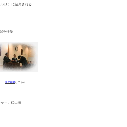
m / JSEF）に紹介される
記を拝受
論文概要
はこちら
チャー」に出演