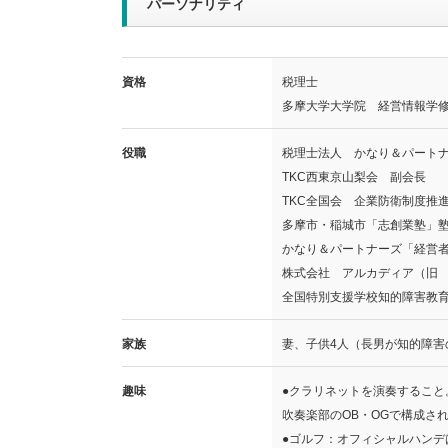
パーソナリティ
資格
税理士
多摩大学大学院 経営情報学修
役職
税理士法人 かなり＆パート
TKC西東京山梨会 副会長
TKC全国会 企業防衛制度推
多摩市・稲城市「志創業塾」
かなり＆パートナーズ「経営
株式会社 アルカディア（旧 
全国特別支援学校知的障害教
家族
妻、子供4人（長男が知的障害
趣味
●クラリネットを演奏するこ
吹奏楽部のOB・OGで構成さ
●ゴルフ：オフィシャルハン