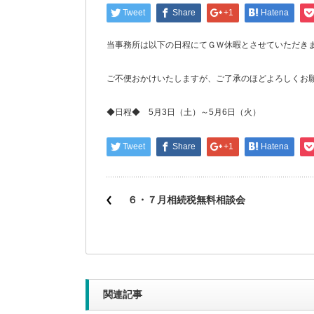
Tweet
Share
+1
Hatena
当事務所は以下の日程にてＧＷ休暇とさせていただき
ご不便おかけいたしますが、ご了承のほどよろしくお
◆日程◆ 5月3日（土）～5月6日（火）
Tweet
Share
+1
Hatena
６・７月相続税無料相談会
関連記事